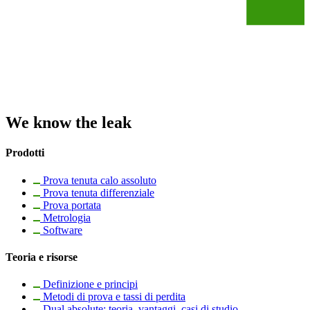
We know the leak
Prodotti
Prova tenuta calo assoluto
Prova tenuta differenziale
Prova portata
Metrologia
Software
Teoria e risorse
Definizione e principi
Metodi di prova e tassi di perdita
Dual absolute: teoria, vantaggi, casi di studio