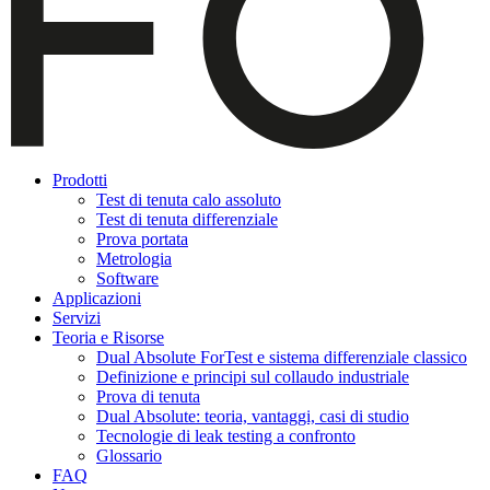
Prodotti
Test di tenuta calo assoluto
Test di tenuta differenziale
Prova portata
Metrologia
Software
Applicazioni
Servizi
Teoria e Risorse
Dual Absolute ForTest e sistema differenziale classico
Definizione e principi sul collaudo industriale
Prova di tenuta
Dual Absolute: teoria, vantaggi, casi di studio
Tecnologie di leak testing a confronto
Glossario
FAQ