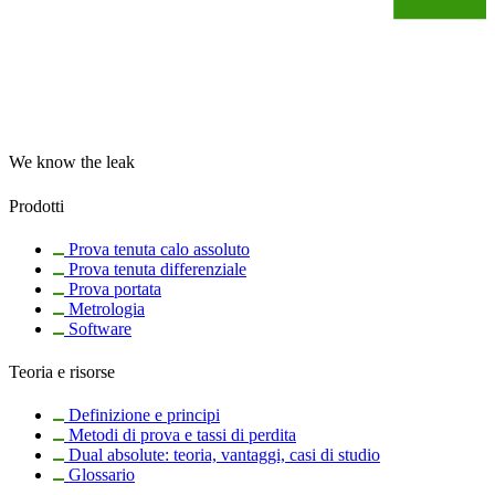
We know the leak
Prodotti
Prova tenuta calo assoluto
Prova tenuta differenziale
Prova portata
Metrologia
Software
Teoria e risorse
Definizione e principi
Metodi di prova e tassi di perdita
Dual absolute: teoria, vantaggi, casi di studio
Glossario