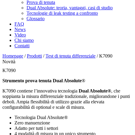
Prova di tenuta
Dual Absolute: teoria, vantaggi, casi di studio
Tecnologie di leak testing a confronto
Glossario
FAQ
News
Video
Chi siamo
Contatti
Homepage
/
Prodotti
/
Test di tenuta differenziale
/
K7090
Novità
K7090
Strumento prova tenuta Dual Absolute
®
K7090 contiene l’innovativa tecnologia
Dual Absolute®
, che
soppianta la misura differenziale tradizionale, migliorandone i punti
deboli. Ampia flessibilità di utilizzo grazie alla elevata
configurabilità di optional e scale di misura.
Tecnologia Dual Absolute®
Zero manuenzione
Adatto per tutti i settori
4 modalità di misura in un unico strumento