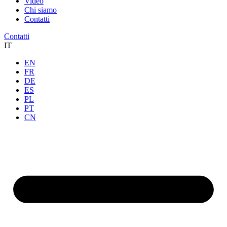
Video
Chi siamo
Contatti
Contatti
IT
EN
FR
DE
ES
PL
PT
CN