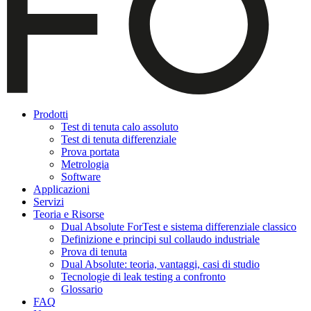
Prodotti
Test di tenuta calo assoluto
Test di tenuta differenziale
Prova portata
Metrologia
Software
Applicazioni
Servizi
Teoria e Risorse
Dual Absolute ForTest e sistema differenziale classico
Definizione e principi sul collaudo industriale
Prova di tenuta
Dual Absolute: teoria, vantaggi, casi di studio
Tecnologie di leak testing a confronto
Glossario
FAQ